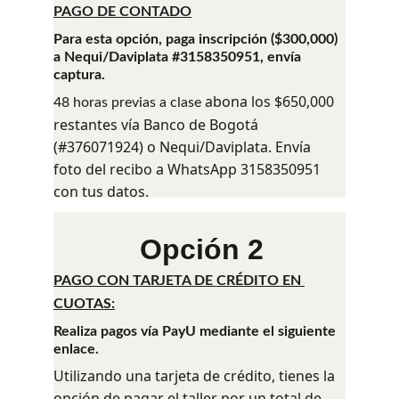
PAGO DE CONTADO
Para esta opción, paga inscripción ($300,000) 
a Nequi/Daviplata #3158350951, envía 
captura.
 abona los $650,000 
48 horas previas a cla
se
restantes vía Banco de Bogotá 
(#376071924) o Nequi/Daviplata. Envía 
foto del recibo a WhatsApp 3158350951 
con tus datos.
Opción 2
PAGO CON TARJETA DE CRÉDITO EN 
CUOTAS:
Realiza pagos vía PayU mediante el siguiente 
enlace.
Utilizando una tarjeta de crédito, tienes la 
opción de pagar el taller por un total de 