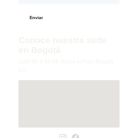
Enviar
Conoce nuestra sede 
en Bogotá
Calle 82 # 20-26. Barrio el Polo. Bogotá 
D.C.